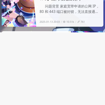
问题背景 家庭宽带申请的公网 IP，
80 和 443 端口被封锁，无法直接通过
公网访问。希望如果 443 端口可访
2025-01-13 20:03
10.51k
761
问，则优先使用。如果 443 端口不可
访问，则使用 8443 端口。 配置环境：
基于宝塔面板搭建，使用 nginx。 监
EMBY通过反代后视频加载缓慢
听端口：443（SSL）和
解决
8443（SSL）。 启用了 强制
Emby 反代后外网访问慢的解决方
案 由于一台服务器上部署了多个服
务，所以 Emby 只能通过域名区分进行
2024-10-16 12:52
10.95k
477
访问。为了解决这个问题，我通过
Nginx 对 Emby 进行反向代理。然
而，反代后发现 Emby 在内网可以瞬间
EMLOG友链状态实时更新
加载视频，但在外网加载速度非常慢，
甚至会出现视频未播放完就跳跃的问
我来填之前开的坑了，EMLOG友链
状态实时更新工具已经写好了。接下来
看看功能以及如何使用吧(*^▽^*) 简介