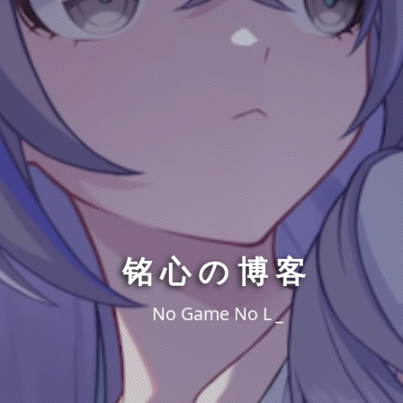
铭心の博客
No Game No Li