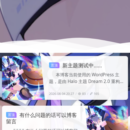
新主题测试中……
置顶
本博客当前使用的 WordPress 主
题，是由 Halo 主题 Dream 2.0 重构
而来。 由于目前仍处于重构和完善阶
2026-08-04 20:27
83
165
段，博客在浏览过程中可能会出现一些
奇奇怪怪的
Bug，例如页面样式异
常、部分功能失效或显示错误等。目前
有什么问题的话可以博客
相关问题正在逐一排查和修复。 如果
置顶
留言
你在浏览博客时发现任何问题，欢迎在
评