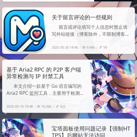
于 QUIC + UDP，在高延迟、高抖动、
弱网环境下通常会有更好的表现。尤其
关于留言评论的一些规则
是跨境线路、网络质量一般、节点延迟
较高的场景，Hysteri
留言或评论填写个人信息时禁止填
写外站链接（博客除外，不限制博客类
型） 如遇填写非博客类型外链会将链
2025-05-26 14:40
9.94k
59
接下掉，三次直接BanIP 违规页面示
例：
基于 Aria2 RPC 的 P2P 客户端
异常检测与 IP 封禁工具
本文介绍一款基于 Go 语言编写的
Aria2 RPC 监控工具，主要用于检测
P2P 下载中异常客户端行为，并通过系
2025-05-19 19:48
10.26k
522
统防火墙自动封禁恶意 IP，保护网络资
源安全。 工具背景 Aria2 是一款轻量
级多协议命令行下载工具，支持
宝塔面板使用问题记录【强制HT
BitTorrent 协议和 RPC 接口。P2P 下
TPS】后网站无法访问
载环境中，部分客户