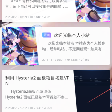
#### 有什么问题的话可以博客留
言，留下自己可以接收邮件的邮箱，回
复会通过邮件的形式发入所留邮箱。由
2023-06-19 07:09
6.84k
81
于日常工作比较忙，所以非特殊情况希
望可以博客留言，希望不要上来直接加
微信。感谢理解^_^
欢迎光临本人小站
置顶
欢迎光临本站点 本站点为个人博客
呦，经常咕咕，不定期粗现~ 如果有什
么需要搭建的服务或者想法可以留言
2018-11-17 05:01
8.88k
159
哦，看到会出相应的教程^_^ 本站点同
时提供如下服务： 图床服务：
https://img.mxin.moe 邮箱服务：
利用 Hysteria2 面板项目搭建VP
https://mail.mxin.moe 【暂不支持自
N
主注册，需要留言或联系博主
Hysteria2面板介绍 最近
Hysteria2 面板已经基本写得差不多
了，顺手整理一篇搭建文档， 相比一
2026-06-12 16:32
2.36k
870
些传统 VPN / 代理协议，Hysteria2 基