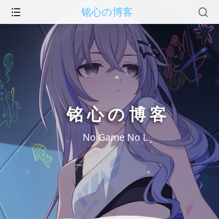
铭心の博客
铭心の博客
No Game No L