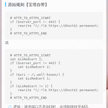
原始规则【宝塔自带】
# HTTP_TO_HTTPS_START

if ($server_port !~ 443) {

    rewrite ^(/.*)$ https://$host$1 permanent;

}

# HTTP_TO_HTTPS_END
或
# HTTP_TO_HTTPS_START

set $isRedcert 1;

if ($server_port != 443) {

    set $isRedcert 2;

}

if ($uri ~ /\.well-known/) {

    set $isRedcert 1;

}

if ($isRedcert != 1) {

    rewrite ^(/.*)$ https://$host$1 permanent;

}

# HTTP_TO_HTTPS_END
逻辑：请求端口不是443时，会强制跳转至443。