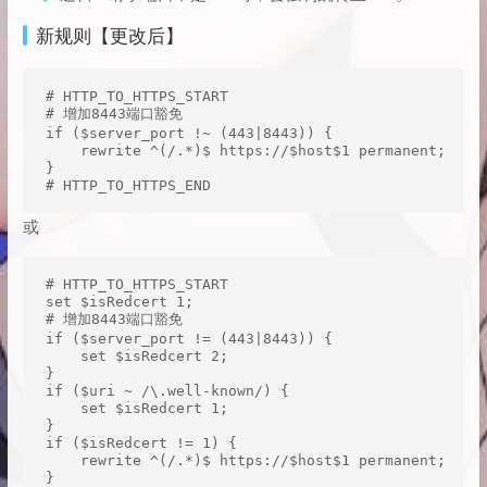
新规则【更改后】
# HTTP_TO_HTTPS_START

# 增加8443端口豁免

if ($server_port !~ (443|8443)) {

    rewrite ^(/.*)$ https://$host$1 permanent;

}

# HTTP_TO_HTTPS_END
或
# HTTP_TO_HTTPS_START

set $isRedcert 1;

# 增加8443端口豁免

if ($server_port != (443|8443)) {

    set $isRedcert 2;

}

if ($uri ~ /\.well-known/) {

    set $isRedcert 1;

}

if ($isRedcert != 1) {

    rewrite ^(/.*)$ https://$host$1 permanent;

}
