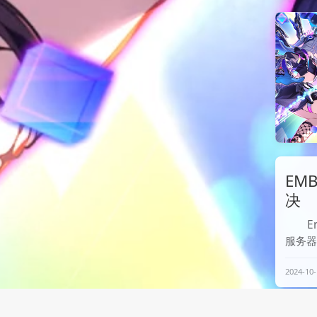
令行下载
P2P
EM
决
E
服务器
名区
2024-10-
Ngi
Emb
非常