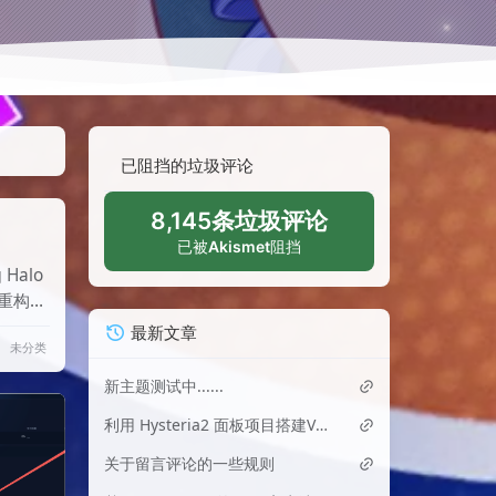
已阻挡的垃圾评论
8,145条垃圾评论
已被
Akismet
阻挡
Halo
于重构和
奇奇怪
最新文章
未分类
失效或
复。
新主题测试中......
利用 Hysteria2 面板项目搭建VPN
关于留言评论的一些规则