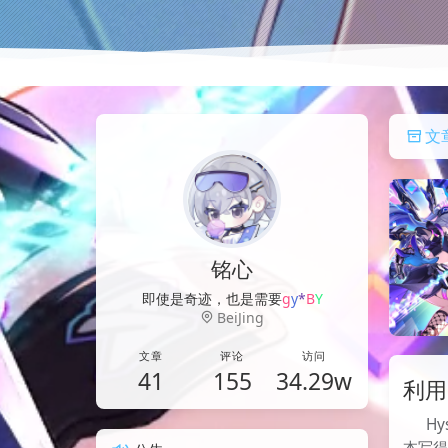
文
铭心
风
s
L
P
%
+
BeiJing
文章
评论
访问
41
155
34.29w
利用
Hy
本写得