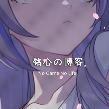
铭心の博客
No