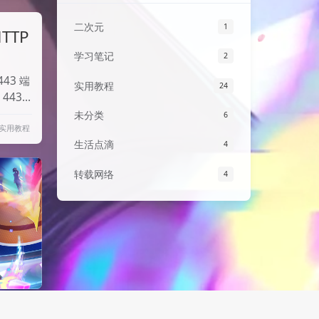
二次元
1
TTP
学习笔记
2
43 端
实用教程
24
443
可访
未分类
6
实用教程
塔面板
生活点滴
4
和
转载网络
4