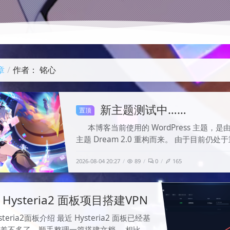
章
作者： 铭心
新主题测试中……
置顶
本博客当前使用的 WordPress 主题，是由 
主题 Dream 2.0 重构而来。 由于目前仍处
完善阶段，博客在浏览过程中可能会出现一些
2026-08-04 20:27
89
0
165
怪的
Bug，例如页面样式异常、部分功能
显示错误等。目前相关问题正在逐一排查和修
如果你在浏览博客时发现任何问题，欢迎在评
 Hysteria2 面板项目搭建VPN
steria2面板介绍 最近 Hysteria2 面板已经基
差不多了，顺手整理一篇搭建文档， 相比一