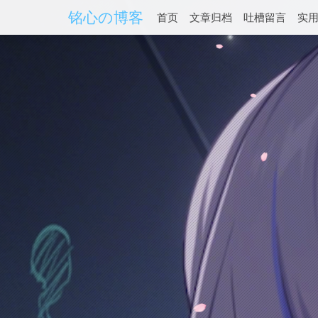
铭心の博客
首页
文章归档
吐槽留言
实