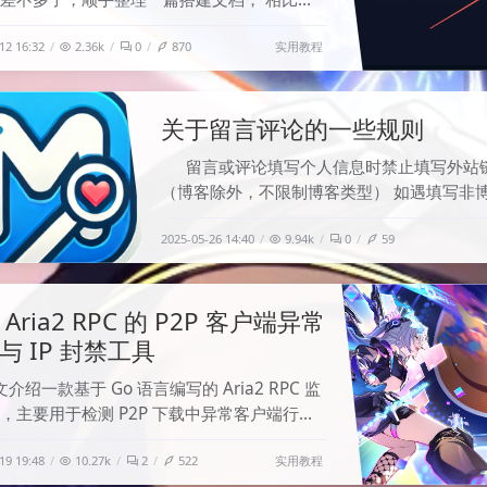
VPN / 代理协议，Hysteria2 基于 QUIC +
实用教程
12 16:32
2.36k
0
870
，在高延迟、高抖动、弱网环境下通常会有更
表现。尤其是跨境线路、网络质量一般、节点延
场景，Hysteri
关于留言评论的一些规则
留言或评论填写个人信息时禁止填写外站
（博客除外，不限制博客类型） 如遇填写非
型外链会将链接下掉，三次直接BanIP 违规
2025-05-26 14:40
9.94k
0
59
例：
Aria2 RPC 的 P2P 客户端异常
与 IP 封禁工具
文介绍一款基于 Go 语言编写的 Aria2 RPC 监
，主要用于检测 P2P 下载中异常客户端行
通过系统防火墙自动封禁恶意 IP，保护网络
实用教程
19 19:48
10.27k
2
522
全。 工具背景 Aria2 是一款轻量级多协议命