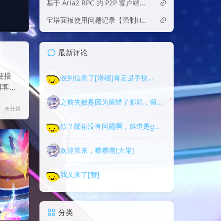
基于 Aria2 RPC 的 P2P 客户端异常检测与 IP 封禁工具
宝塔面板使用问题记录【强制HTTPS】后网站无法访问
最新评论
链接
收到信息了[滑稽]肯定是手快…
博客类
页面示
之前失败是因为留错了邮箱，留…
未分类
欸？邮箱没有问题啊，难道是g…
欢迎常来，嘿嘿嘿[大佬]
我又来了[赞]
分类