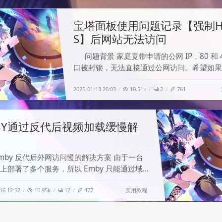
工具，支持 BitTorrent 协议和 RPC 接口。
 下载环境中，部分客户
宝塔面板使用问题记录【强制H
S】后网站无法访问
问题背景 家庭宽带申请的公网 IP，80 和 4
口被封锁，无法直接通过公网访问。希望如果 
端口可访问，则优先使用。如果 443 端口不
2025-01-13 20:03
10.51k
2
761
问，则使用 8443 端口。 配置环境： 基于宝
搭建，使用 nginx。 监听端口：443（SSL）
8443（SSL）。 启用了 强制
BY通过反代后视频加载缓慢解
mby 反代后外网访问慢的解决方案 由于一台
上部署了多个服务，所以 Emby 只能通过域
分进行访问。为了解决这个问题，我通过
实用教程
16 12:52
10.95k
12
477
nx 对 Emby 进行反向代理。然而，反代后发现
y 在内网可以瞬间加载视频，但在外网加载速度
慢，甚至会出现视频未播放完就跳跃的问