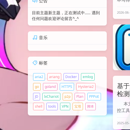
公告
些传统 
目前主题新主题，正在测试中..... 遇到
2026-06-
UDP
任何问题欢迎评论留言^_^
好的
迟较高的
音乐
标签
aria2
ariang
Docker
emlog
基于 
go
goland
HTTPS
Hysteria2
检测
JD
lxChariot
p2p
Plan
PPPoE
本
shell
tools
VPN
宝塔
脚本
控工具
为，并
2025-05-
资源安