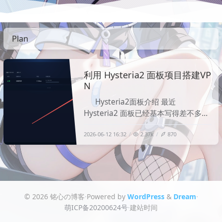
Plan
利用 Hysteria2 面板项目搭建VP
N
Hysteria2面板介绍 最近
Hysteria2 面板已经基本写得差不多
了，顺手整理一篇搭建文档， 相比一
2026-06-12 16:32
2.37k
870
些传统 VPN / 代理协议，Hysteria2 基
于 QUIC + UDP，在高延迟、高抖动、
弱网环境下通常会有更好的表现。尤其
是跨境线路、网络质量一般、节点延迟
较高的场景，Hysteri
© 2026 铭心の博客
·
Powered by
WordPress
&
Dream
·
萌ICP备20200624号
·
建站时间