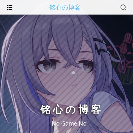
铭心の博客
铭心の博客
No Game No L