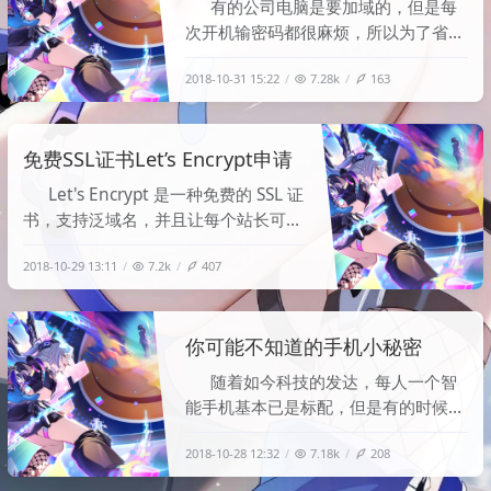
有的公司电脑是要加域的，但是每
次开机输密码都很麻烦，所以为了省事
就让他自动登陆了，教程分享给和我一
2018-10-31 15:22
7.28k
163
样懒的你们。 1、按住"win+r"键输
入"regedit"打开注册表。 2、在
HKEY_LOCAL_MACHINE\SOFTWARE
免费SSL证书Let’s Encrypt申请
\Microsoft\Windows NT\Current
Vers
Let's Encrypt 是一种免费的 SSL 证
书，支持泛域名，并且让每个站长可以
轻松实现 HTTPS 安全连接。它有以下
2018-10-29 13:11
7.2k
407
优点和缺点： 优点：免费申请，支持
泛域名证书。 缺点：证书有效期只有 3
个月，需要定期续签，但可以通过脚本
你可能不知道的手机小秘密
自动续签。 Let's Encrypt 证书申请及
部署流程： 1.
随着如今科技的发达，每人一个智
能手机基本已是标配，但是有的时候你
会发现手机信号明明很强但是却不能上
2018-10-28 12:32
7.18k
208
网，甚至不能打电话。其实这都是手机
制造商故意做的。手机的信号柱（就是