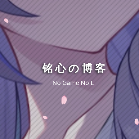
铭心の博客
No Game