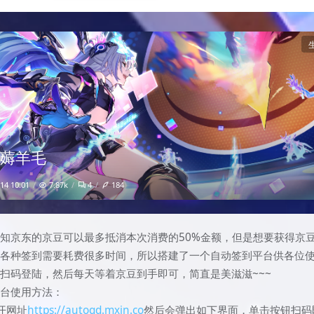
东薅羊毛
7.87k
4
184
14 10:01
知京东的京豆可以最多抵消本次消费的50%金额，但是想要获得京
天各种签到需要耗费很多时间，所以搭建了一个自动签到平台供各位
扫码登陆，然后每天等着京豆到手即可，简直是美滋滋~~~
平台使用方法：
开网址
https://autoqd.mxin.co
然后会弹出如下界面，单击按钮扫码