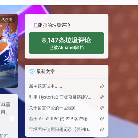
生活点滴
已阻挡的垃圾评论
8,147条垃圾评论
已被
Akismet
阻挡
最新文章
新主题测试中......
利用 Hysteria2 面板项目搭建VPN
豆就需
关于留言评论的一些规则
使用。
基于 Aria2 RPC 的 P2P 客户端异常检测与 IP 封禁工具
宝塔面板使用问题记录【强制HTTPS】后网站无法访问
即可。