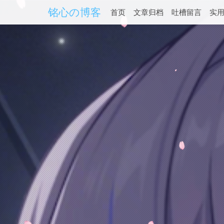
铭心の博客
首页
文章归档
吐槽留言
实