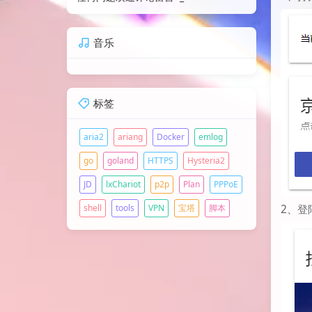
音乐
标签
aria2
ariang
Docker
emlog
go
goland
HTTPS
Hysteria2
JD
lxChariot
p2p
Plan
PPPoE
shell
tools
VPN
宝塔
脚本
2、登