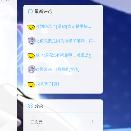
最新评论
收到信息了[滑稽]肯定是手快…
之前失败是因为留错了邮箱，留…
欸？邮箱没有问题啊，难道是g…
欢迎常来，嘿嘿嘿[大佬]
我又来了[赞]
分类
二次元
1