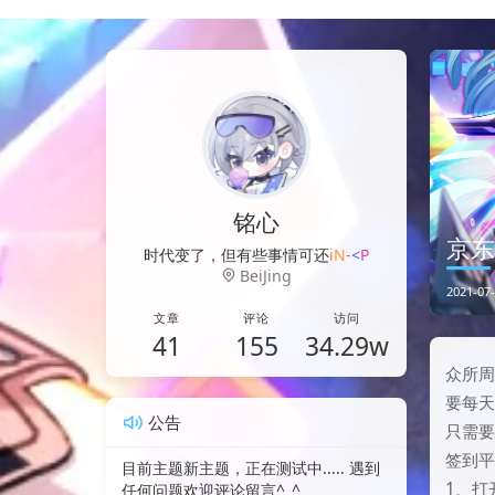
铭心
京
时代变了，但有些事情可还没变
]
h
+
h
k
BeiJing
2021-07-
文章
评论
访问
41
155
34.29w
众所周
要每
公告
只需要
签到
目前主题新主题，正在测试中..... 遇到
1、打
任何问题欢迎评论留言^_^