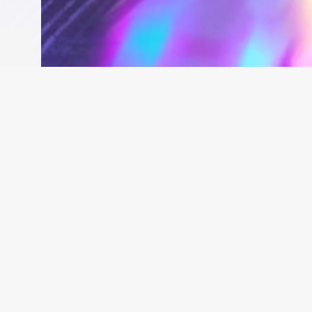
DE

还原了


查看

。
