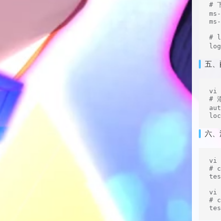
# 
ms-
ms-
# 
lo
五、配
vi 
# 
aut
lo
六、
vi 
# c
tes
vi 
# c
te