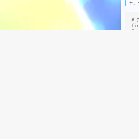
七、
# 
fir
# 
fir
# 
fir
# 
ipt
ec
sy
八、启
sys
ppp
# 
# 
# 
# 
#