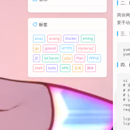
二、
两块网
要手动
标签
三、
aria2
ariang
Docker
emlog
go
goland
HTTPS
Hysteria2
yum
yu
JD
lxChariot
p2p
Plan
PPPoE
四、配
shell
tools
VPN
宝塔
脚本
vi 
# 
# P
# L
# 
req
req
lcp
lcp