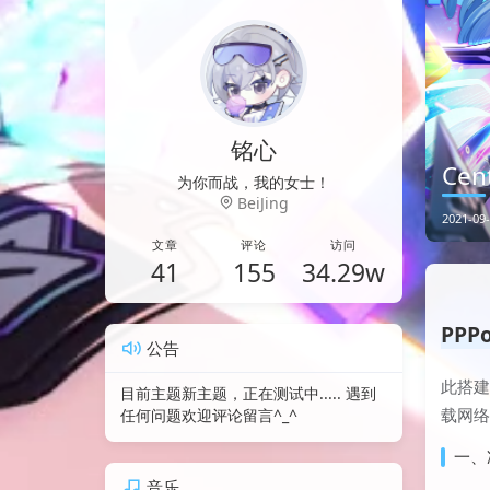
铭心
Ce
尘归尘，
E
A
g
5
BeiJing
2021-09-
文章
评论
访问
41
155
34.29w
PP
公告
此搭
目前主题新主题，正在测试中..... 遇到
载网
任何问题欢迎评论留言^_^
一、准
音乐