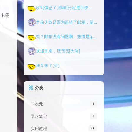
收到信息了[滑稽]肯定是手快…
网卡需
之前失败是因为留错了邮箱，留…
欸？邮箱没有问题啊，难道是g…
欢迎常来，嘿嘿嘿[大佬]
我又来了[赞]
分类
二次元
1
学习笔记
2
实用教程
24