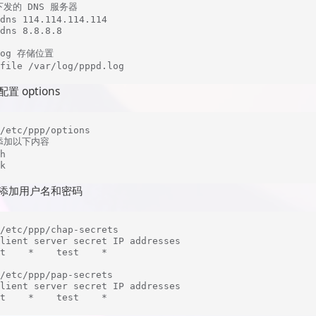
下发的 DNS 服务器

dns 114.114.114.114

dns 8.8.8.8

log 存储位置

gfile /var/log/pppd.log
置 options
/etc/ppp/options

添加以下内容

h

ck
添加用户名和密码
/etc/ppp/chap-secrets

lient server secret IP addresses

t    *    test    *

/etc/ppp/pap-secrets

lient server secret IP addresses

st    *    test    *