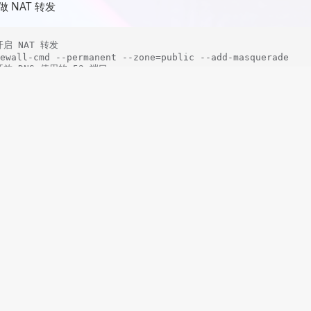
做 NAT 转发
开启 NAT 转发

ewall-cmd --permanent --zone=public --add-masquerade

开放 DNS 使用的 53 端口

ewall-cmd --zone=public --add-port=53/tcp --permanent

重新加载 firewalld

ewall-cmd --reload

如果是 iptables 的话，可以这么添加 rule

ables -A POSTROUTING -t nat -s 10.10.10.0/32 -j MASQUERA
ho "1" >> /proc/sys/net/ipv4/ip_forward # 打开转发

sctl -w net.ipv4.ip_forward=1 # 修改转发文件，要不然一重启就
动 PPPoE
temctl restart pppoe-server

oe-server -I p5p2 -L 10.10.10.1 -R 10.10.10.100-200 -N 1
p5p2 就是服务器 B 网卡（hostonly），不知道的话，可以用 ifconfig 
-I 参数用于指定监听哪个网络端口。

-L 参数用于指定在一个 PPP 连接中，PPPoE 服务器的 IP 地址。

-R 参数用于指定当有客户连接到服务器上时，从哪个 IP 地址开始分配给客户
 -N 参数用于指定至多可以有多少个客户同时连接到本服务器上。